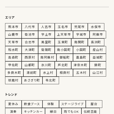
エリア
熊本市
八代市
人吉市
玉名市
荒尾市
水俣市
山鹿市
菊池市
宇土市
上天草市
宇城市
阿蘇市
天草市
合志市
美里町
玉東町
南関町
長洲町
和水町
大津町
菊陽町
南小国町
小国町
産山村
高森町
西原村
南阿蘇村
御船町
嘉島町
益城町
甲佐町
山都町
氷川町
芦北町
津奈木町
錦町
多良木町
湯前町
水上村
相良村
五木村
山江村
球磨村
あさぎり町
苓北町
トレンド
夏休み
飲食ブース
体験
ステージライブ
屋台
演奏
キッチンカー
縁日
雨でもOK
伝統芸能