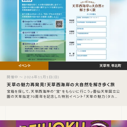
天草市, 苓北町
開催中 ～ 2026年11月1日(日)
天草の魅力再発見！天草西海岸の大自然を解き歩く旅
宝箱を探して、天草西海岸の”宝”をもらいに行こう――。雲仙天草国立公
園の天草指定70周年を記念した特別イベント「天草の魅力（タカラ）
再