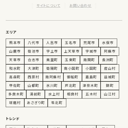
サイトについて
お問い合わせ
エリア
熊本市
八代市
人吉市
玉名市
荒尾市
水俣市
山鹿市
菊池市
宇土市
上天草市
宇城市
阿蘇市
天草市
合志市
美里町
玉東町
南関町
長洲町
和水町
大津町
菊陽町
南小国町
小国町
産山村
高森町
西原村
南阿蘇村
御船町
嘉島町
益城町
甲佐町
山都町
氷川町
芦北町
津奈木町
錦町
多良木町
湯前町
水上村
相良村
五木村
山江村
球磨村
あさぎり町
苓北町
トレンド