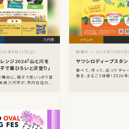
八代市
026年8月15日(土)
開催中 ～ 2026年10月4日(
レンジ2026「山と川を
ヤツシロディープスタン
子で栗ひろいと沢登り」
食べて、作って、巡って――デ
食を、まるごと体験！2026年
を舞台に、親子で思いっきり冒
から10月4日（日）まで、
熊本県八代市が、市内在住の小
舞台にした『ヤツシロディー
保護者を対象にした体験イベ
チャレンジ2026」を開催しま