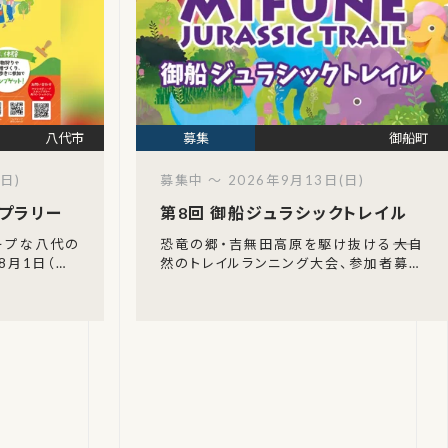
八代市
御船町
日)
募集中 ～ 2026年9月13日(日)
プラリー
第8回 御船ジュラシックトレイル
ィープな八代の
恐竜の郷・吉無田高原を駆け抜ける――大自
8月1日（土）
然のトレイルランニング大会、参加者募集
熊本県八代市を
中！熊本県御船町にある吉無田高原を舞
プスタ
台に、「第8回御船ジュラシックトレイル」
が