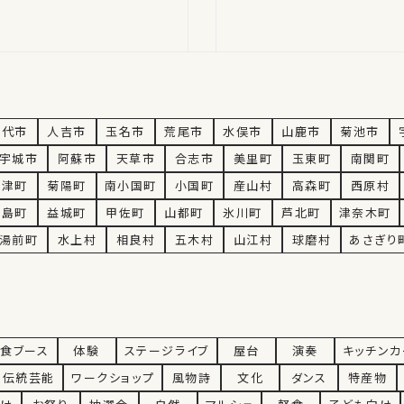
情報
八代市
人吉市
玉名市
荒尾市
水俣市
山鹿市
菊池市
宇城市
阿蘇市
天草市
合志市
美里町
玉東町
南関町
大津町
菊陽町
南小国町
小国町
産山村
高森町
西原村
嘉島町
益城町
甲佐町
山都町
氷川町
芦北町
津奈木町
湯前町
水上村
相良村
五木村
山江村
球磨村
あさぎり
食ブース
体験
ステージライブ
屋台
演奏
キッチンカ
伝統芸能
ワークショップ
風物詩
文化
ダンス
特産物