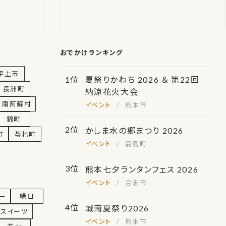
おでかけランキング
宇土市
夏祭りかわち 2026 ＆ 第22回
長洲町
納涼花火大会
南阿蘇村
熊本市
錦町
かしま水の郷まつり 2026
町
苓北町
嘉島町
熊本七夕ランタンフェス 2026
合志市
ー
縁日
城南夏祭り2026
スイーツ
熊本市