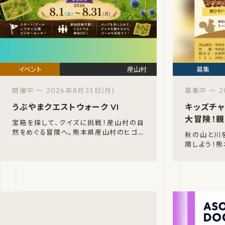
産山村
開催中 ～ 2026年8月31日(月)
募集中 ～ 2
うぶやまクエストウォーク VI
キッズチャ
大冒険！親
宝箱を探して、クイズに挑戦！産山村の自
然をめぐる冒険へ。熊本県産山村のヒゴタ
秋の山と川
イ公園を舞台に、「うぶやまクエストウォー
険しよう！
クVI」が2026年8月1日（土）〜8月3
学生とその
ント「キッズ
す。