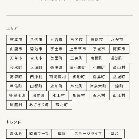
エリア
熊本市
八代市
人吉市
玉名市
荒尾市
水俣市
山鹿市
菊池市
宇土市
上天草市
宇城市
阿蘇市
天草市
合志市
美里町
玉東町
南関町
長洲町
和水町
大津町
菊陽町
南小国町
小国町
産山村
高森町
西原村
南阿蘇村
御船町
嘉島町
益城町
甲佐町
山都町
氷川町
芦北町
津奈木町
錦町
多良木町
湯前町
水上村
相良村
五木村
山江村
球磨村
あさぎり町
苓北町
トレンド
夏休み
飲食ブース
体験
ステージライブ
屋台