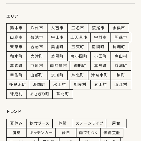
エリア
熊本市
八代市
人吉市
玉名市
荒尾市
水俣市
山鹿市
菊池市
宇土市
上天草市
宇城市
阿蘇市
天草市
合志市
美里町
玉東町
南関町
長洲町
和水町
大津町
菊陽町
南小国町
小国町
産山村
高森町
西原村
南阿蘇村
御船町
嘉島町
益城町
甲佐町
山都町
氷川町
芦北町
津奈木町
錦町
多良木町
湯前町
水上村
相良村
五木村
山江村
球磨村
あさぎり町
苓北町
トレンド
夏休み
飲食ブース
体験
ステージライブ
屋台
演奏
キッチンカー
縁日
雨でもOK
伝統芸能