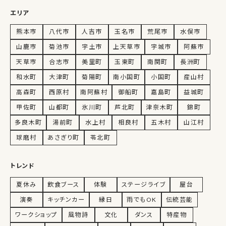
エリア
熊本市
八代市
人吉市
玉名市
荒尾市
水俣市
山鹿市
菊池市
宇土市
上天草市
宇城市
阿蘇市
天草市
合志市
美里町
玉東町
南関町
長洲町
和水町
大津町
菊陽町
南小国町
小国町
産山村
高森町
西原村
南阿蘇村
御船町
嘉島町
益城町
甲佐町
山都町
氷川町
芦北町
津奈木町
錦町
多良木町
湯前町
水上村
相良村
五木村
山江村
球磨村
あさぎり町
苓北町
トレンド
夏休み
飲食ブース
体験
ステージライブ
屋台
演奏
キッチンカー
縁日
雨でもOK
伝統芸能
ワークショップ
風物詩
文化
ダンス
特産物