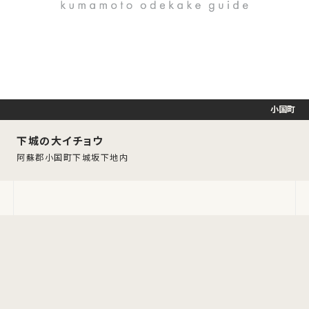
小国町
下城の大イチョウ
阿蘇郡小国町下城坂下地内