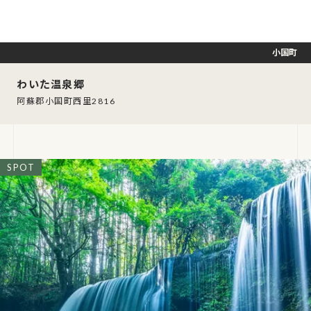
小国町
わいた温泉郷
阿蘇郡小国町西里2816