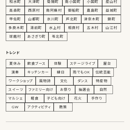
和水町
大津町
菊陽町
南小国町
小国町
産山村
高森町
西原村
南阿蘇村
御船町
嘉島町
益城町
甲佐町
山都町
氷川町
芦北町
津奈木町
錦町
多良木町
湯前町
水上村
相良村
五木村
山江村
球磨村
あさぎり町
苓北町
トレンド
夏休み
飲食ブース
体験
ステージライブ
屋台
演奏
キッチンカー
縁日
雨でもOK
伝統芸能
ワークショップ
風物詩
文化
ダンス
特産物
スイーツ
ファミリー向け
お祭り
抽選会
自然
マルシェ
軽食
子ども向け
花火
手作り
GW
アクティビティ
散策