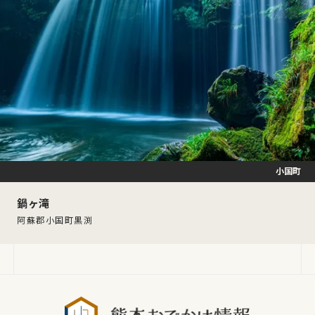
小国町
鍋ヶ滝
阿蘇郡小国町黒渕
熊本おでか