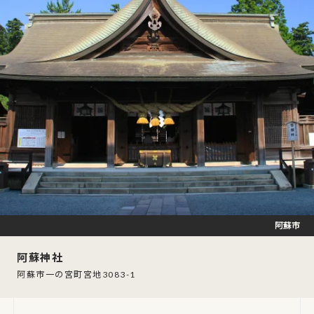
阿蘇市
阿蘇神社
阿蘇市一の宮町宮地3083-1