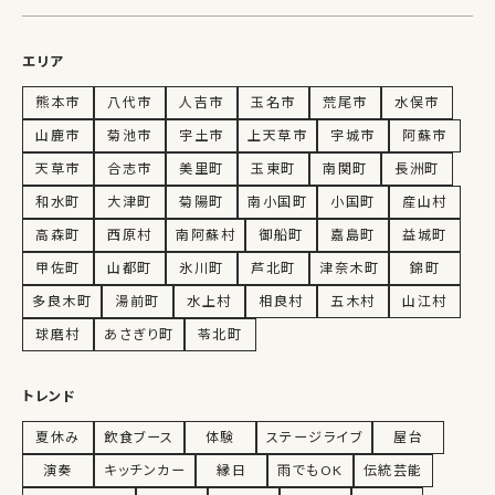
エリア
熊本市
八代市
人吉市
玉名市
荒尾市
水俣市
山鹿市
菊池市
宇土市
上天草市
宇城市
阿蘇市
天草市
合志市
美里町
玉東町
南関町
長洲町
和水町
大津町
菊陽町
南小国町
小国町
産山村
高森町
西原村
南阿蘇村
御船町
嘉島町
益城町
甲佐町
山都町
氷川町
芦北町
津奈木町
錦町
多良木町
湯前町
水上村
相良村
五木村
山江村
球磨村
あさぎり町
苓北町
トレンド
夏休み
飲食ブース
体験
ステージライブ
屋台
演奏
キッチンカー
縁日
雨でもOK
伝統芸能