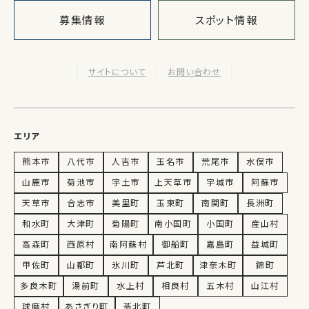
募集情報
スポット情報
サイトについて
お問い合わせ
エリア
熊本市
八代市
人吉市
玉名市
荒尾市
水俣市
山鹿市
菊池市
宇土市
上天草市
宇城市
阿蘇市
天草市
合志市
美里町
玉東町
南関町
長洲町
和水町
大津町
菊陽町
南小国町
小国町
産山村
高森町
西原村
南阿蘇村
御船町
嘉島町
益城町
甲佐町
山都町
氷川町
芦北町
津奈木町
錦町
多良木町
湯前町
水上村
相良村
五木村
山江村
球磨村
あさぎり町
苓北町