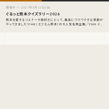
開催中 ～ 2027年3月12日(金)
ぐるっと熊本クイズラリー2026
熊本を愛するリスナーや旅好きにとって、最高にワクワクする季節が
やってきました！FMK（エフエム熊本）の大人気名物企画、「FMK ぐる
っと熊本クイズラリー202