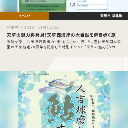
天草市, 苓北町
開催中 ～ 2026年11月1日(日)
天草の魅力再発見！天草西海岸の大自然を解き歩く旅
宝箱を探して、天草西海岸の”宝”をもらいに行こう――。雲仙天草国立公
園の天草指定70周年を記念した特別イベント「天草の魅力（タカラ）
再