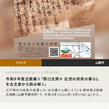
山鹿市
2026年9月19日(土) ～ 12月6日(日)
令和８年度企画展Ⅱ「原口文庫Ⅳ 近世の庶民の暮らし
を古文書から読み解く」
江戸時代の庶民の息遣いが、古文書から聞こえてくる――熊本県立装飾
古墳館（山鹿市鹿央町）で、令和８年（2026年）９月19日（土）から12
月６日（日）まで、企画