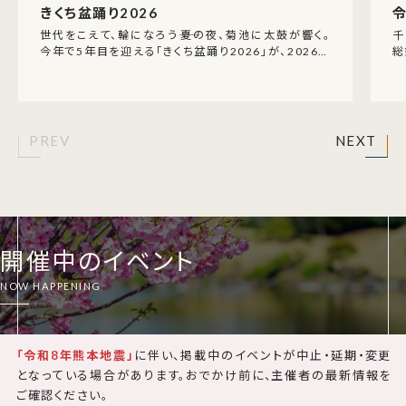
令和8年 藤崎八旛宮例大祭
【
千年以上つづく祈りと熱気が、熊本の秋を動かす。熊本
総鎮守・藤崎八旛宮の「例大祭」は、昔から肥後国最大
令
の祭りとして親しまれてきた秋の一大神事です。令和8
震
年は9
さ
PREV
NEXT
開催中のイベント
「令和8年熊本地震」
に伴い、掲載中のイベントが中止・延期・変更
となっている場合があります。おでかけ前に、主催者の最新情報を
ご確認ください。