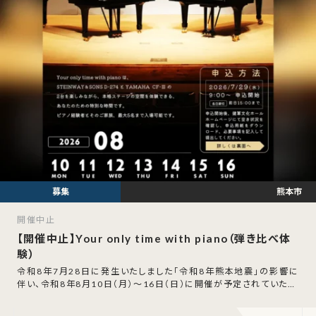
熊本市
開催中止
【開催中止】Your only time with piano（弾き比べ体
験）
令和8年7月28日に発生いたしました「令和8年熊本地震」の影響に
伴い、令和8年8月10日（月）～16日（日）に開催が予定されていた「Y
our only time