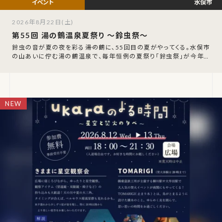
水俣市
2026年8月22日(土)
第55回 湯の鶴温泉夏祭り ～鈴虫祭～
鈴虫の音が夏の夜を彩る――湯の鶴に、55回目の夏がやってくる。水俣市
の山あいに佇む湯の鶴温泉で、毎年恒例の夏祭り「鈴虫祭」が今年も
開催されます。2026年8