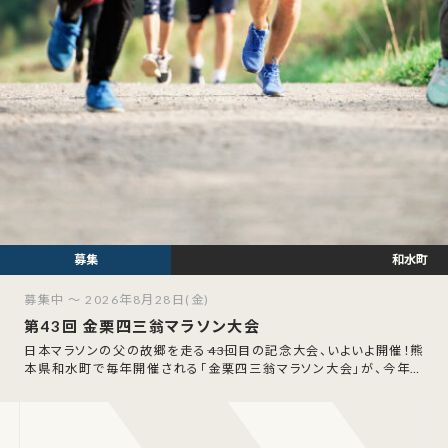
和水町
募集中 ～ 2026年8月28日(金)
第43回 金栗四三翁マラソン大会
日本マラソンの父の故郷を走る――43回目の記念大会、いよいよ開催！熊
本県和水町で毎年開催される「金栗四三翁マラソン大会」が、今年は
第43回の節目を迎えます。