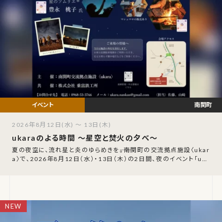
南関町
2026年8月12日(水) ～ 13日(木)
ukaraのよる時間 ～星空と焚火の夕べ～
夏の夜空に、流れ星と炎のゆらめきを――。南関町の交流拠点施設〈ukar
a〉で、2026年8月12日（水）・13日（木）の2日間、夜のイベント「uka
raのよる