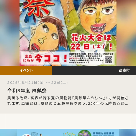
高森町
2026年8月21日(金) ～ 22日(土)
令和8年度 風鎮祭
風薫る故郷、高森が誇る夏の風物詩「風鎮祭ふうちんさい」が開催さ
れます。風鎮祭は、風鎮めと五穀豊穣を願う、250年の伝統ある祭り
です。この祭りでは、「風鎮太鼓