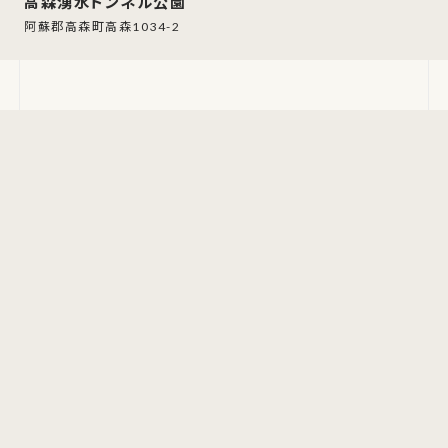
高森湧水トンネル公園
阿蘇郡高森町高森1034-2