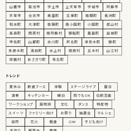
山鹿市
菊池市
宇土市
上天草市
宇城市
阿蘇市
天草市
合志市
美里町
玉東町
南関町
長洲町
和水町
大津町
菊陽町
南小国町
小国町
産山村
高森町
西原村
南阿蘇村
御船町
嘉島町
益城町
甲佐町
山都町
氷川町
芦北町
津奈木町
錦町
多良木町
湯前町
水上村
相良村
五木村
山江村
球磨村
あさぎり町
苓北町
トレンド
夏休み
飲食ブース
体験
ステージライブ
屋台
演奏
キッチンカー
縁日
雨でもOK
伝統芸能
ワークショップ
風物詩
文化
ダンス
特産物
スイーツ
ファミリー向け
お祭り
抽選会
マルシェ
自然
花火
軽食
GW
子ども向け
手作り
展覧会
散策