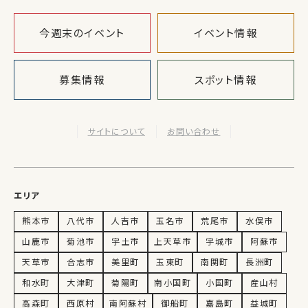
今週末のイベント
イベント情報
募集情報
スポット情報
サイトについて
お問い合わせ
エリア
熊本市
八代市
人吉市
玉名市
荒尾市
水俣市
山鹿市
菊池市
宇土市
上天草市
宇城市
阿蘇市
天草市
合志市
美里町
玉東町
南関町
長洲町
和水町
大津町
菊陽町
南小国町
小国町
産山村
高森町
西原村
南阿蘇村
御船町
嘉島町
益城町