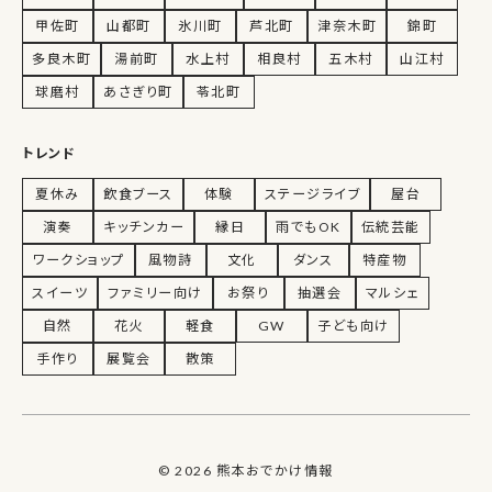
甲佐町
山都町
氷川町
芦北町
津奈木町
錦町
多良木町
湯前町
水上村
相良村
五木村
山江村
球磨村
あさぎり町
苓北町
トレンド
夏休み
飲食ブース
体験
ステージライブ
屋台
演奏
キッチンカー
縁日
雨でもOK
伝統芸能
ワークショップ
風物詩
文化
ダンス
特産物
スイーツ
ファミリー向け
お祭り
抽選会
マルシェ
自然
花火
軽食
GW
子ども向け
手作り
展覧会
散策
© 2026 熊本おでかけ情報