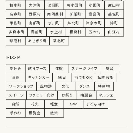
和水町
大津町
菊陽町
南小国町
小国町
産山村
高森町
西原村
南阿蘇村
御船町
嘉島町
益城町
甲佐町
山都町
氷川町
芦北町
津奈木町
錦町
多良木町
湯前町
水上村
相良村
五木村
山江村
球磨村
あさぎり町
苓北町
トレンド
夏休み
飲食ブース
体験
ステージライブ
屋台
演奏
キッチンカー
縁日
雨でもOK
伝統芸能
ワークショップ
風物詩
文化
ダンス
特産物
スイーツ
ファミリー向け
お祭り
抽選会
マルシェ
自然
花火
軽食
GW
子ども向け
手作り
展覧会
散策