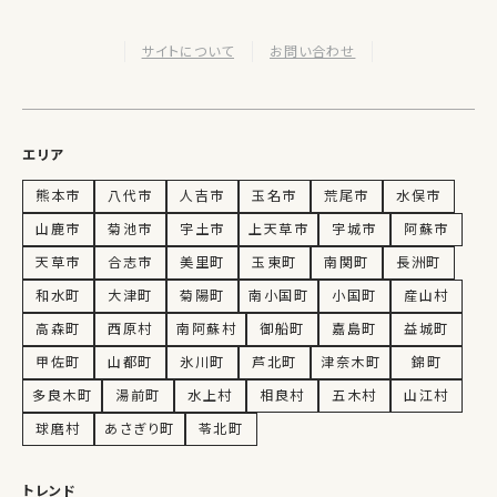
サイトについて
お問い合わせ
エリア
熊本市
八代市
人吉市
玉名市
荒尾市
水俣市
山鹿市
菊池市
宇土市
上天草市
宇城市
阿蘇市
天草市
合志市
美里町
玉東町
南関町
長洲町
和水町
大津町
菊陽町
南小国町
小国町
産山村
高森町
西原村
南阿蘇村
御船町
嘉島町
益城町
甲佐町
山都町
氷川町
芦北町
津奈木町
錦町
多良木町
湯前町
水上村
相良村
五木村
山江村
球磨村
あさぎり町
苓北町
トレンド