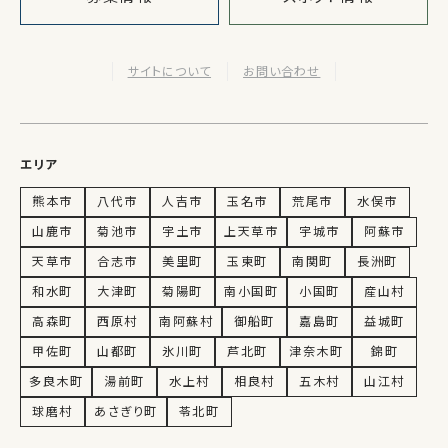
サイトについて
お問い合わせ
エリア
熊本市
八代市
人吉市
玉名市
荒尾市
水俣市
山鹿市
菊池市
宇土市
上天草市
宇城市
阿蘇市
天草市
合志市
美里町
玉東町
南関町
長洲町
和水町
大津町
菊陽町
南小国町
小国町
産山村
高森町
西原村
南阿蘇村
御船町
嘉島町
益城町
甲佐町
山都町
氷川町
芦北町
津奈木町
錦町
多良木町
湯前町
水上村
相良村
五木村
山江村
球磨村
あさぎり町
苓北町