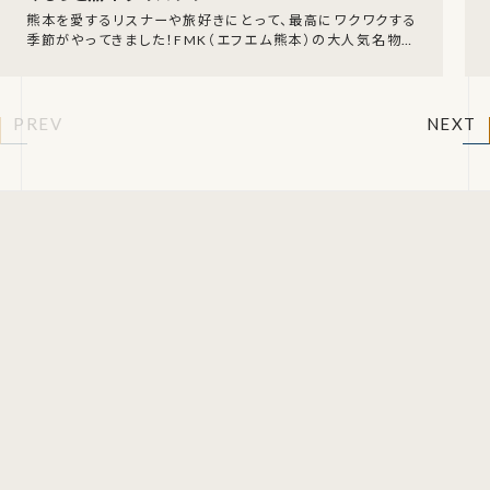
熊本を愛するリスナーや旅好きにとって、最高にワクワクする
季節がやってきました！FMK（エフエム熊本）の大人気名物企
画、「FMK ぐるっと熊本クイズラリー202
PREV
NEXT