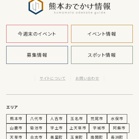
今週末のイベント
イベント情報
募集情報
スポット情報
サイトについて
お問い合わせ
エリア
熊本市
八代市
人吉市
玉名市
荒尾市
水俣市
山鹿市
菊池市
宇土市
上天草市
宇城市
阿蘇市
天草市
合志市
美里町
玉東町
南関町
長洲町