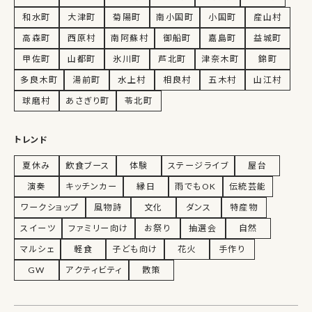
和水町
大津町
菊陽町
南小国町
小国町
産山村
高森町
西原村
南阿蘇村
御船町
嘉島町
益城町
甲佐町
山都町
氷川町
芦北町
津奈木町
錦町
多良木町
湯前町
水上村
相良村
五木村
山江村
球磨村
あさぎり町
苓北町
トレンド
夏休み
飲食ブース
体験
ステージライブ
屋台
演奏
キッチンカー
縁日
雨でもOK
伝統芸能
ワークショップ
風物詩
文化
ダンス
特産物
スイーツ
ファミリー向け
お祭り
抽選会
自然
マルシェ
軽食
子ども向け
花火
手作り
GW
アクティビティ
散策