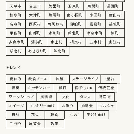
天草市
合志市
美里町
玉東町
南関町
長洲町
和水町
大津町
菊陽町
南小国町
小国町
産山村
高森町
西原村
南阿蘇村
御船町
嘉島町
益城町
甲佐町
山都町
氷川町
芦北町
津奈木町
錦町
多良木町
湯前町
水上村
相良村
五木村
山江村
球磨村
あさぎり町
苓北町
トレンド
夏休み
飲食ブース
体験
ステージライブ
屋台
演奏
キッチンカー
縁日
雨でもOK
伝統芸能
ワークショップ
風物詩
文化
ダンス
特産物
スイーツ
ファミリー向け
お祭り
抽選会
マルシェ
自然
花火
軽食
GW
子ども向け
手作り
展覧会
散策