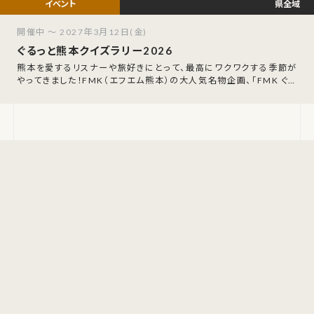
県全域
開催中 ～ 2027年3月12日(金)
ぐるっと熊本クイズラリー2026
熊本を愛するリスナーや旅好きにとって、最高にワクワクする季節が
やってきました！FMK（エフエム熊本）の大人気名物企画、「FMK ぐる
っと熊本クイズラリー202