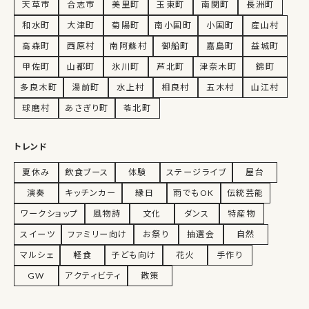
天草市
合志市
美里町
玉東町
南関町
長洲町
和水町
大津町
菊陽町
南小国町
小国町
産山村
高森町
西原村
南阿蘇村
御船町
嘉島町
益城町
甲佐町
山都町
氷川町
芦北町
津奈木町
錦町
多良木町
湯前町
水上村
相良村
五木村
山江村
球磨村
あさぎり町
苓北町
トレンド
夏休み
飲食ブース
体験
ステージライブ
屋台
演奏
キッチンカー
縁日
雨でもOK
伝統芸能
ワークショップ
風物詩
文化
ダンス
特産物
スイーツ
ファミリー向け
お祭り
抽選会
自然
マルシェ
軽食
子ども向け
花火
手作り
GW
アクティビティ
散策