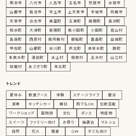
熊本市
八代市
人吉市
玉名市
荒尾市
水俣市
山鹿市
菊池市
宇土市
上天草市
宇城市
阿蘇市
天草市
合志市
美里町
玉東町
南関町
長洲町
和水町
大津町
菊陽町
南小国町
小国町
産山村
高森町
西原村
南阿蘇村
御船町
嘉島町
益城町
甲佐町
山都町
氷川町
芦北町
津奈木町
錦町
多良木町
湯前町
水上村
相良村
五木村
山江村
球磨村
あさぎり町
苓北町
トレンド
夏休み
飲食ブース
体験
ステージライブ
屋台
演奏
キッチンカー
縁日
雨でもOK
伝統芸能
ワークショップ
風物詩
文化
ダンス
特産物
スイーツ
ファミリー向け
お祭り
抽選会
マルシェ
自然
花火
軽食
GW
子ども向け