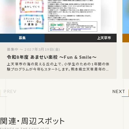
上天草市
募集中 ～ 2027年3月19日(金)
令和8年度 あませい楽校 〜Fun & Smile〜
上天草市の海の見える丘の上で、小学生のための1年間の体
験プログラムが今年もスタートします。熊本県立天草青年の家
（みんなのあませい）が企画する「あませい楽校 〜
PREV
NEXT
関連・周辺スポット