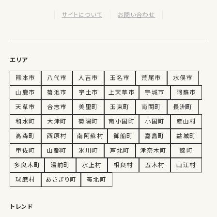
サイトについて
お問い合わせ
エリア
熊本市
八代市
人吉市
玉名市
荒尾市
水俣市
山鹿市
菊池市
宇土市
上天草市
宇城市
阿蘇市
天草市
合志市
美里町
玉東町
南関町
長洲町
和水町
大津町
菊陽町
南小国町
小国町
産山村
高森町
西原村
南阿蘇村
御船町
嘉島町
益城町
甲佐町
山都町
氷川町
芦北町
津奈木町
錦町
多良木町
湯前町
水上村
相良村
五木村
山江村
球磨村
あさぎり町
苓北町
トレンド