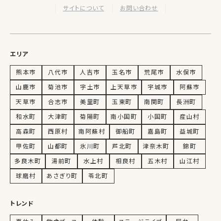
サイトについて
お問い合わせ
エリア
熊本市
八代市
人吉市
玉名市
荒尾市
水俣市
山鹿市
菊池市
宇土市
上天草市
宇城市
阿蘇市
天草市
合志市
美里町
玉東町
南関町
長洲町
和水町
大津町
菊陽町
南小国町
小国町
産山村
高森町
西原村
南阿蘇村
御船町
嘉島町
益城町
甲佐町
山都町
氷川町
芦北町
津奈木町
錦町
多良木町
湯前町
水上村
相良村
五木村
山江村
球磨村
あさぎり町
苓北町
トレンド