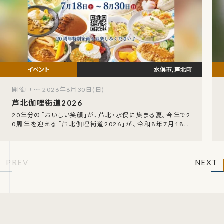
水俣市, 芦北町
開催中 ～ 2026年8月30日(日)
芦北伽哩街道2026
20年分の「おいしい笑顔」が、芦北・水俣に集まる夏。今年で2
0周年を迎える「芦北伽哩街道2026」が、令和8年7月18日
（土）〜8月30日（日）の期間、芦北・
PREV
NEXT