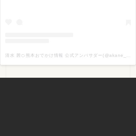
清水 茜🍊熊本おでかけ情報 公式アンバサダー(@akane_odekake096)がシェアした投稿