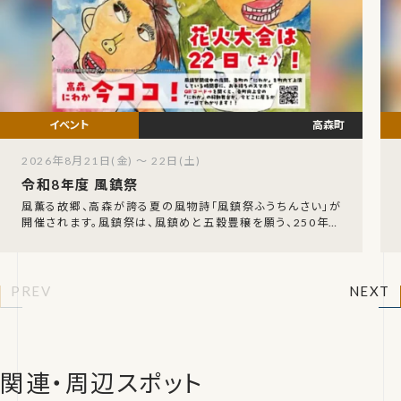
高森町
2026年8月21日(金) ～ 22日(土)
令和8年度 風鎮祭
風薫る故郷、高森が誇る夏の風物詩「風鎮祭ふうちんさい」が
開催されます。風鎮祭は、風鎮めと五穀豊穣を願う、250年の
伝統ある祭りです。この祭りでは、「風鎮太鼓
PREV
NEXT
関連・周辺スポット