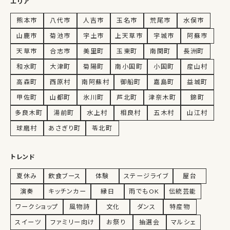
エリア
熊本市
八代市
人吉市
玉名市
荒尾市
水俣市
山鹿市
菊池市
宇土市
上天草市
宇城市
阿蘇市
天草市
合志市
美里町
玉東町
南関町
長洲町
和水町
大津町
菊陽町
南小国町
小国町
産山村
高森町
西原村
南阿蘇村
御船町
嘉島町
益城町
甲佐町
山都町
氷川町
芦北町
津奈木町
錦町
多良木町
湯前町
水上村
相良村
五木村
山江村
球磨村
あさぎり町
苓北町
トレンド
夏休み
飲食ブース
体験
ステージライブ
屋台
演奏
キッチンカー
縁日
雨でもOK
伝統芸能
ワークショップ
風物詩
文化
ダンス
特産物
スイーツ
ファミリー向け
お祭り
抽選会
マルシェ