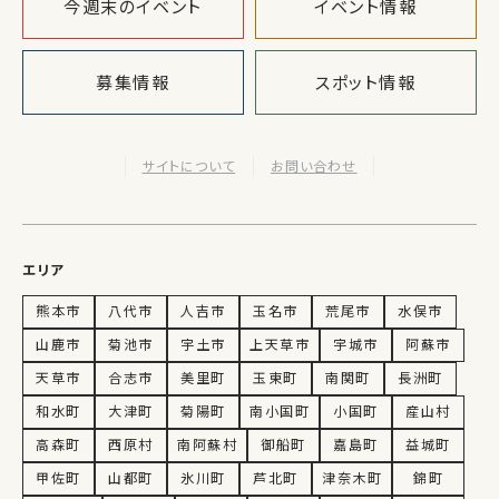
今週末のイベント
イベント情報
募集情報
スポット情報
サイトについて
お問い合わせ
エリア
熊本市
八代市
人吉市
玉名市
荒尾市
水俣市
山鹿市
菊池市
宇土市
上天草市
宇城市
阿蘇市
天草市
合志市
美里町
玉東町
南関町
長洲町
和水町
大津町
菊陽町
南小国町
小国町
産山村
高森町
西原村
南阿蘇村
御船町
嘉島町
益城町
甲佐町
山都町
氷川町
芦北町
津奈木町
錦町