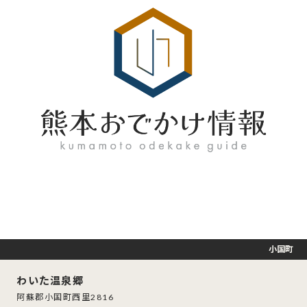
小国町
わいた温泉郷
阿蘇郡小国町西里2816