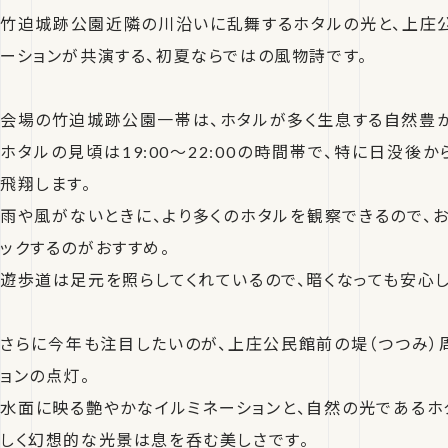
竹迫城跡公園近隣の川沿いに乱舞するホタルの光と、上庄
ーションが共演する、初夏ならではの風物詩です。
会場の竹迫城跡公園一帯は、ホタルが多く生息する自然豊か
ホタルの見頃は19:00〜22:00の時間帯で、特に日没後
飛翔します。
雨や風がないときに、より多くのホタルを観察できるので、
ックするのがおすすめ。
遊歩道は足元を照らしてくれているので、暗くなっても安心し
さらに今年も注目したいのが、上庄公民館前の堤（つつみ）
ョンの点灯。
水面に映る艶やかなイルミネーションと、自然の光であるホ
しく幻想的な光景は息を呑む美しさです。