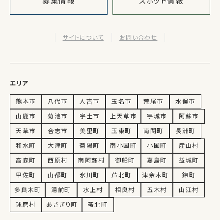
募集情報
スポット情報
サイトについて
お問い合わせ
エリア
熊本市
八代市
人吉市
玉名市
荒尾市
水俣市
山鹿市
菊池市
宇土市
上天草市
宇城市
阿蘇市
天草市
合志市
美里町
玉東町
南関町
長洲町
和水町
大津町
菊陽町
南小国町
小国町
産山村
高森町
西原村
南阿蘇村
御船町
嘉島町
益城町
甲佐町
山都町
氷川町
芦北町
津奈木町
錦町
多良木町
湯前町
水上村
相良村
五木村
山江村
球磨村
あさぎり町
苓北町