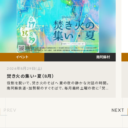
南阿蘇村
2026年8月29日(土)
焚き火の集い・夏（8月）
役割を脱いで、焚き火のそばへ――夏の夜の静かな対話の時間。
南阿蘇鉄道・加勢駅のすぐそばで、毎月最終土曜の夜に「焚き
火の集い・夏」が開かれます。日没から終列車
PREV
NEXT