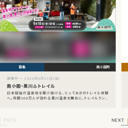
南小国町
募集中 ～ 2026年8月21日(金)
南小国・黒川♨トレイル
日本屈指の温泉地を駆け抜ける、とっておきのトレイル体験
へ。年間100万人が訪れる黒川温泉を舞台に、トレイルランニ
ング大会「南小国・黒川♨トレイル」が2026年
PREV
NEXT