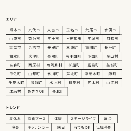
エリア
熊本市
八代市
人吉市
玉名市
荒尾市
水俣市
山鹿市
菊池市
宇土市
上天草市
宇城市
阿蘇市
天草市
合志市
美里町
玉東町
南関町
長洲町
和水町
大津町
菊陽町
南小国町
小国町
産山村
高森町
西原村
南阿蘇村
御船町
嘉島町
益城町
甲佐町
山都町
氷川町
芦北町
津奈木町
錦町
多良木町
湯前町
水上村
相良村
五木村
山江村
球磨村
あさぎり町
苓北町
トレンド
夏休み
飲食ブース
体験
ステージライブ
屋台
演奏
キッチンカー
縁日
雨でもOK
伝統芸能