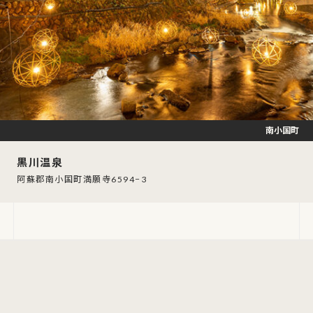
南小国町
黒川温泉
阿蘇郡南小国町満願寺6594−3