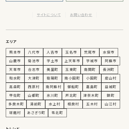
サイトについて
お問い合わせ
エリア
熊本市
八代市
人吉市
玉名市
荒尾市
水俣市
山鹿市
菊池市
宇土市
上天草市
宇城市
阿蘇市
天草市
合志市
美里町
玉東町
南関町
長洲町
和水町
大津町
菊陽町
南小国町
小国町
産山村
高森町
西原村
南阿蘇村
御船町
嘉島町
益城町
甲佐町
山都町
氷川町
芦北町
津奈木町
錦町
多良木町
湯前町
水上村
相良村
五木村
山江村
球磨村
あさぎり町
苓北町
トレンド