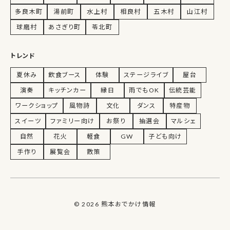
多良木町
湯前町
水上村
相良村
五木村
山江村
球磨村
あさぎり町
苓北町
トレンド
夏休み
飲食ブース
体験
ステージライブ
屋台
演奏
キッチンカー
縁日
雨でもOK
伝統芸能
ワークショップ
風物詩
文化
ダンス
特産物
スイーツ
ファミリー向け
お祭り
抽選会
マルシェ
自然
花火
軽食
GW
子ども向け
手作り
展覧会
散策
© 2026 熊本おでかけ情報