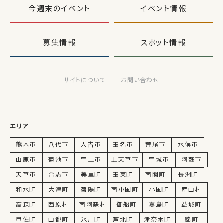
今週末のイベント
イベント情報
募集情報
スポット情報
サイトについて
お問い合わせ
エリア
熊本市
八代市
人吉市
玉名市
荒尾市
水俣市
山鹿市
菊池市
宇土市
上天草市
宇城市
阿蘇市
天草市
合志市
美里町
玉東町
南関町
長洲町
和水町
大津町
菊陽町
南小国町
小国町
産山村
高森町
西原村
南阿蘇村
御船町
嘉島町
益城町
甲佐町
山都町
氷川町
芦北町
津奈木町
錦町