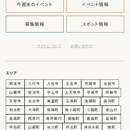
今週末のイベント
イベント情報
募集情報
スポット情報
サイトについて
お問い合わせ
エリア
熊本市
八代市
人吉市
玉名市
荒尾市
水俣市
山鹿市
菊池市
宇土市
上天草市
宇城市
阿蘇市
天草市
合志市
美里町
玉東町
南関町
長洲町
和水町
大津町
菊陽町
南小国町
小国町
産山村
高森町
西原村
南阿蘇村
御船町
嘉島町
益城町
甲佐町
山都町
氷川町
芦北町
津奈木町
錦町