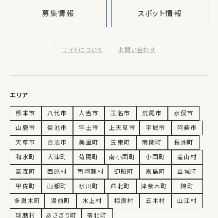
募集情報
スポット情報
サイトについて
お問い合わせ
エリア
熊本市
八代市
人吉市
玉名市
荒尾市
水俣市
山鹿市
菊池市
宇土市
上天草市
宇城市
阿蘇市
天草市
合志市
美里町
玉東町
南関町
長洲町
和水町
大津町
菊陽町
南小国町
小国町
産山村
高森町
西原村
南阿蘇村
御船町
嘉島町
益城町
甲佐町
山都町
氷川町
芦北町
津奈木町
錦町
多良木町
湯前町
水上村
相良村
五木村
山江村
球磨村
あさぎり町
苓北町