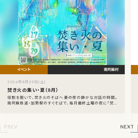
南阿蘇村
2026年8月29日(土)
焚き火の集い・夏（8月）
役割を脱いで、焚き火のそばへ――夏の夜の静かな対話の時間。
南阿蘇鉄道・加勢駅のすぐそばで、毎月最終土曜の夜に「焚き
火の集い・夏」が開かれます。日没から終列車
PREV
NEXT