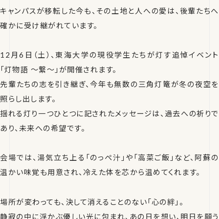
キャンパスが移転した今も、その土地と人への愛は、後輩たちへ
確かに受け継がれています。
12月6日（土）、東海大学の現役学生たちが灯す追悼イベント
「灯物語 ～繋～」が開催されます。
先輩たちの志を引き継ぎ、今年も無数の三角灯篭が冬の夜空を
照らし出します。
揺れる灯り一つひとつに記されたメッセージは、過去への祈りで
あり、未来への希望です。
会場では、湯気立ち上る「のっぺ汁」や「高菜ご飯」など、阿蘇の
温かい味覚も用意され、冷えた体を芯から温めてくれます。
場所が変わっても、決して消えることのない「心の絆」。
静寂の中に浮かぶ優しい光に包まれ、あの日を想い、明日を願う