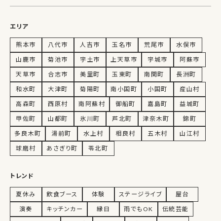
エリア
熊本市
八代市
人吉市
玉名市
荒尾市
水俣市
山鹿市
菊池市
宇土市
上天草市
宇城市
阿蘇市
天草市
合志市
美里町
玉東町
南関町
長洲町
和水町
大津町
菊陽町
南小国町
小国町
産山村
高森町
西原村
南阿蘇村
御船町
嘉島町
益城町
甲佐町
山都町
氷川町
芦北町
津奈木町
錦町
多良木町
湯前町
水上村
相良村
五木村
山江村
球磨村
あさぎり町
苓北町
トレンド
夏休み
飲食ブース
体験
ステージライブ
屋台
演奏
キッチンカー
縁日
雨でもOK
伝統芸能