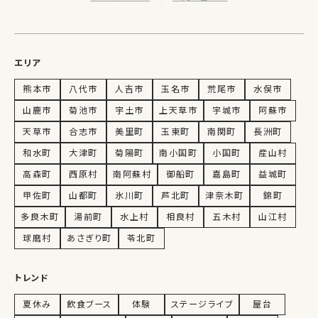
エリア
熊本市
八代市
人吉市
玉名市
荒尾市
水俣市
山鹿市
菊池市
宇土市
上天草市
宇城市
阿蘇市
天草市
合志市
美里町
玉東町
南関町
長洲町
和水町
大津町
菊陽町
南小国町
小国町
産山村
高森町
西原村
南阿蘇村
御船町
嘉島町
益城町
甲佐町
山都町
氷川町
芦北町
津奈木町
錦町
多良木町
湯前町
水上村
相良村
五木村
山江村
球磨村
あさぎり町
苓北町
トレンド
夏休み
飲食ブース
体験
ステージライブ
屋台