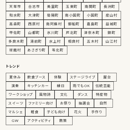
天草市
合志市
美里町
玉東町
南関町
長洲町
和水町
大津町
菊陽町
南小国町
小国町
産山村
高森町
西原村
南阿蘇村
御船町
嘉島町
益城町
甲佐町
山都町
氷川町
芦北町
津奈木町
錦町
多良木町
湯前町
水上村
相良村
五木村
山江村
球磨村
あさぎり町
苓北町
トレンド
夏休み
飲食ブース
体験
ステージライブ
屋台
演奏
キッチンカー
縁日
雨でもOK
伝統芸能
ワークショップ
風物詩
文化
ダンス
特産物
スイーツ
ファミリー向け
お祭り
抽選会
自然
マルシェ
軽食
子ども向け
花火
手作り
GW
アクティビティ
散策