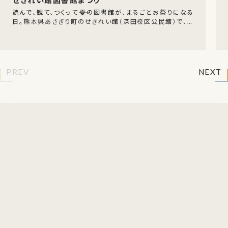
読んで、観て、つくって――夏の図書館が、まるごとお祭りになる
日。熊本県あさぎり町のせきれい館（深田校区公民館）で、令
和8年8月9日（日）に『せきれい館図書館ま
PREV
NEXT