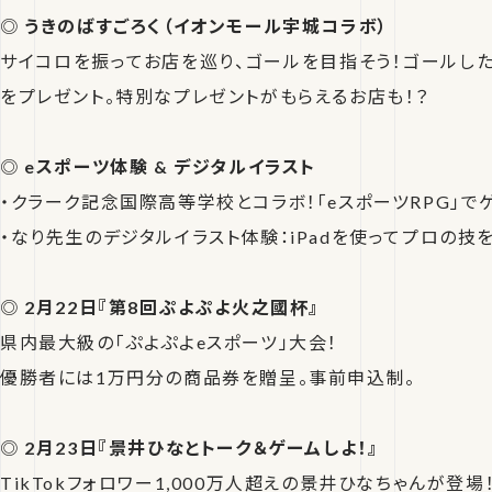
◎
うきのばすごろく（イオンモール宇城コラボ）
サイコロを振ってお店を巡り、ゴールを目指そう！ゴールした
をプレゼント。特別なプレゼントがもらえるお店も！？
◎
eスポーツ体験 & デジタルイラスト
・クラーク記念国際高等学校とコラボ！「eスポーツRPG」で
・なり先生のデジタルイラスト体験：iPadを使ってプロの技
◎
2月22日『第8回ぷよぷよ火之國杯』
県内最大級の「ぷよぷよeスポーツ」大会！
優勝者には1万円分の商品券を贈呈。事前申込制。
◎
2月23日『景井ひなとトーク＆ゲームしよ！』
TikTokフォロワー1,000万人超えの景井ひなちゃんが登場