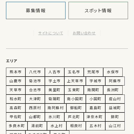
募集情報
スポット情報
サイトについて
お問い合わせ
エリア
熊本市
八代市
人吉市
玉名市
荒尾市
水俣市
山鹿市
菊池市
宇土市
上天草市
宇城市
阿蘇市
天草市
合志市
美里町
玉東町
南関町
長洲町
和水町
大津町
菊陽町
南小国町
小国町
産山村
高森町
西原村
南阿蘇村
御船町
嘉島町
益城町
甲佐町
山都町
氷川町
芦北町
津奈木町
錦町
多良木町
湯前町
水上村
相良村
五木村
山江村