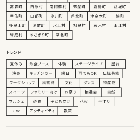
高森町
西原村
南阿蘇村
御船町
嘉島町
益城町
甲佐町
山都町
氷川町
芦北町
津奈木町
錦町
多良木町
湯前町
水上村
相良村
五木村
山江村
球磨村
あさぎり町
苓北町
トレンド
夏休み
飲食ブース
体験
ステージライブ
屋台
演奏
キッチンカー
縁日
雨でもOK
伝統芸能
ワークショップ
風物詩
文化
ダンス
特産物
スイーツ
ファミリー向け
お祭り
抽選会
自然
マルシェ
軽食
子ども向け
花火
手作り
GW
アクティビティ
散策