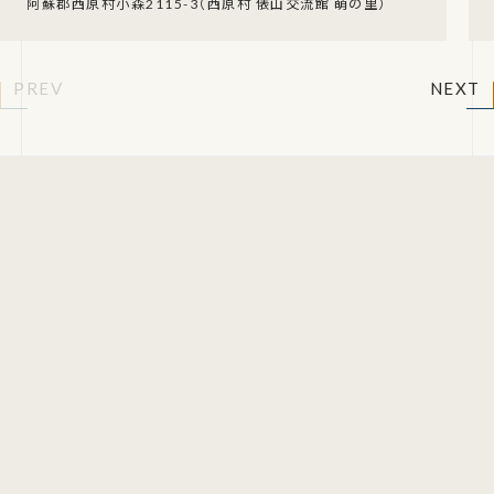
阿蘇郡西原村小森2115-3（西原村 俵山交流館 萌の里）
PREV
NEXT