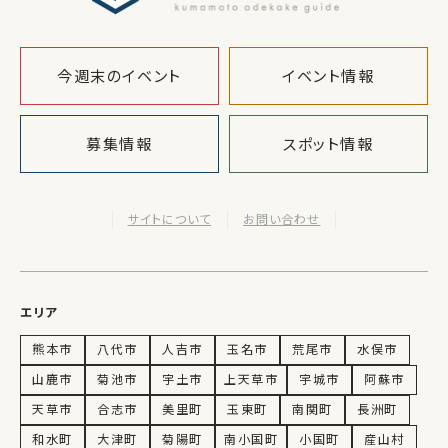
今週末のイベント
イベント情報
募集情報
スポット情報
サイトについて
お問い合わせ
エリア
熊本市
八代市
人吉市
玉名市
荒尾市
水俣市
山鹿市
菊池市
宇土市
上天草市
宇城市
阿蘇市
天草市
合志市
美里町
玉東町
南関町
長洲町
和水町
大津町
菊陽町
南小国町
小国町
産山村