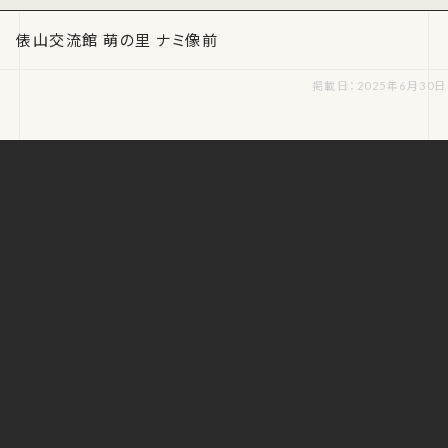
俵山交流館 萌の里 ナミ像前
掲載日：2025年6月30日