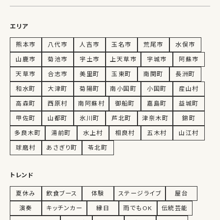
エリア
熊本市
八代市
人吉市
玉名市
荒尾市
水俣市
山鹿市
菊池市
宇土市
上天草市
宇城市
阿蘇市
天草市
合志市
美里町
玉東町
南関町
長洲町
和水町
大津町
菊陽町
南小国町
小国町
産山村
高森町
西原村
南阿蘇村
御船町
嘉島町
益城町
甲佐町
山都町
氷川町
芦北町
津奈木町
錦町
多良木町
湯前町
水上村
相良村
五木村
山江村
球磨村
あさぎり町
苓北町
トレンド
夏休み
飲食ブース
体験
ステージライブ
屋台
演奏
キッチンカー
縁日
雨でもOK
伝統芸能