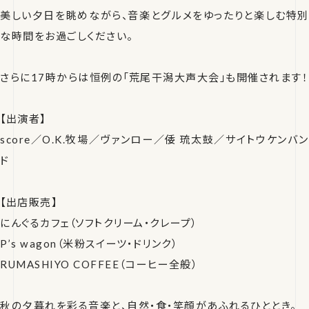
美しい夕日を眺めながら、音楽とグルメをゆったりと楽しむ特別
な時間をお過ごしください。
さらに17時からは恒例の「荒尾干潟大声大会」も開催されます！
【出演者】
score／O.K.牧場／ヴァンロー／倭 琉太鼓／サイトウケンバン
ド
【出店販売】
にんぐるカフェ（ソフトクリーム・クレープ）
P’s wagon（米粉スイーツ・ドリンク）
RUMASHIYO COFFEE（コーヒー全般）
秋の夕暮れを彩る音楽と、自然・食・笑顔があふれるひととき。