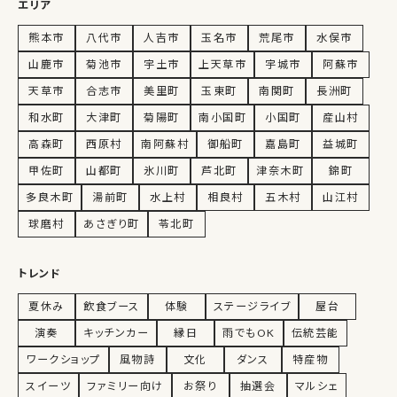
エリア
熊本市
八代市
人吉市
玉名市
荒尾市
水俣市
山鹿市
菊池市
宇土市
上天草市
宇城市
阿蘇市
天草市
合志市
美里町
玉東町
南関町
長洲町
和水町
大津町
菊陽町
南小国町
小国町
産山村
高森町
西原村
南阿蘇村
御船町
嘉島町
益城町
甲佐町
山都町
氷川町
芦北町
津奈木町
錦町
多良木町
湯前町
水上村
相良村
五木村
山江村
球磨村
あさぎり町
苓北町
トレンド
夏休み
飲食ブース
体験
ステージライブ
屋台
演奏
キッチンカー
縁日
雨でもOK
伝統芸能
ワークショップ
風物詩
文化
ダンス
特産物
スイーツ
ファミリー向け
お祭り
抽選会
マルシェ