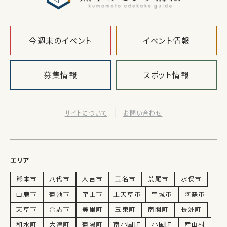
今週末のイベント
イベント情報
募集情報
スポット情報
サイトについて
お問い合わせ
エリア
熊本市
八代市
人吉市
玉名市
荒尾市
水俣市
山鹿市
菊池市
宇土市
上天草市
宇城市
阿蘇市
天草市
合志市
美里町
玉東町
南関町
長洲町
和水町
大津町
菊陽町
南小国町
小国町
産山村