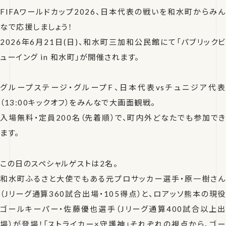
FIFAワールドカップ2026、日本代表の戦いを和水町からみん
なで応援しましょう！
2026年6月21日(日)、和水町三加和公民館にて「パブリックビ
ューイング in 和水町」が開催されます。
グループステージ・グループF、日本代表vsチュニジア代表
（13:00キックオフ）をみんなで大画面観戦。
入場無料・定員200名（先着順）で、町内外どなたでも参加でき
ます。
この日のスペシャルゲストは2名。
和水町ふるさと大使でもある元プロサッカー選手・原一樹さん
（Jリーグ通算360試合出場・105得点）と、ロアッソ熊本の現役
ゴールキーパー・佐藤優也選手（Jリーグ通算400試合以上出
場）が登場！「ストライカー×守護神」それぞれの視点から、ゴー