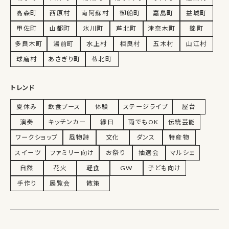
高森町
西原村
南阿蘇村
御船町
嘉島町
益城町
甲佐町
山都町
氷川町
芦北町
津奈木町
錦町
多良木町
湯前町
水上村
相良村
五木村
山江村
球磨村
あさぎり町
苓北町
トレンド
夏休み
飲食ブース
体験
ステージライブ
屋台
演奏
キッチンカー
縁日
雨でもOK
伝統芸能
ワークショップ
風物詩
文化
ダンス
特産物
スイーツ
ファミリー向け
お祭り
抽選会
マルシェ
自然
花火
軽食
GW
子ども向け
手作り
展覧会
散策