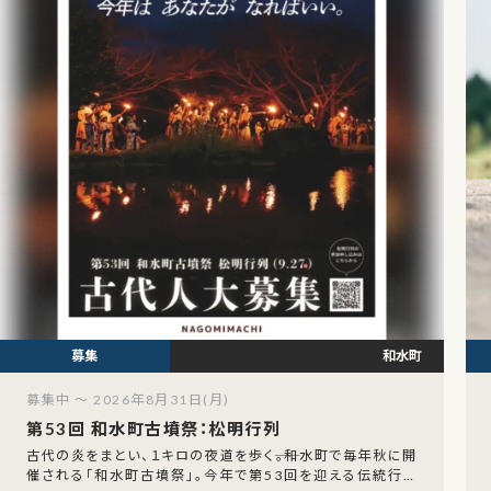
和水町
募集中 ～ 2026年8月31日(月)
第53回 和水町古墳祭：松明行列
古代の炎をまとい、１キロの夜道を歩く――。和水町で毎年秋に開
催される「和水町古墳祭」。今年で第53回を迎える伝統行事