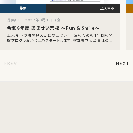
上天草市
募集中 ～ 2027年3月19日(金)
令和8年度 あませい楽校 〜Fun & Smile〜
上天草市の海の見える丘の上で、小学生のための1年間の体
験プログラムが今年もスタートします。熊本県立天草青年の家
（みんなのあませい）が企画する「あませい楽校 〜
PREV
NEXT