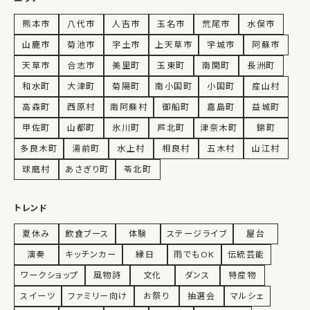
熊本市
八代市
人吉市
玉名市
荒尾市
水俣市
山鹿市
菊池市
宇土市
上天草市
宇城市
阿蘇市
天草市
合志市
美里町
玉東町
南関町
長洲町
和水町
大津町
菊陽町
南小国町
小国町
産山村
高森町
西原村
南阿蘇村
御船町
嘉島町
益城町
甲佐町
山都町
氷川町
芦北町
津奈木町
錦町
多良木町
湯前町
水上村
相良村
五木村
山江村
球磨村
あさぎり町
苓北町
トレンド
夏休み
飲食ブース
体験
ステージライブ
屋台
演奏
キッチンカー
縁日
雨でもOK
伝統芸能
ワークショップ
風物詩
文化
ダンス
特産物
スイーツ
ファミリー向け
お祭り
抽選会
マルシェ