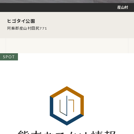
産山村
ヒゴタイ公園
阿蘇郡産山村田尻771