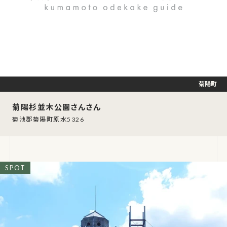
菊陽町
菊陽杉並木公園さんさん
菊池郡菊陽町原水5326