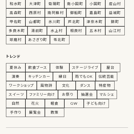
和水町
大津町
菊陽町
南小国町
小国町
産山村
高森町
西原村
南阿蘇村
御船町
嘉島町
益城町
甲佐町
山都町
氷川町
芦北町
津奈木町
錦町
多良木町
湯前町
水上村
相良村
五木村
山江村
球磨村
あさぎり町
苓北町
トレンド
夏休み
飲食ブース
体験
ステージライブ
屋台
演奏
キッチンカー
縁日
雨でもOK
伝統芸能
ワークショップ
風物詩
文化
ダンス
特産物
スイーツ
ファミリー向け
お祭り
抽選会
マルシェ
自然
花火
軽食
GW
子ども向け
手作り
展覧会
散策