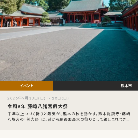
熊本市
2026年9月13日(日) ～ 20日(日)
令和8年 藤崎八旛宮例大祭
千年以上つづく祈りと熱気が、熊本の秋を動かす。熊本総鎮守・藤崎
八旛宮の「例大祭」は、昔から肥後国最大の祭りとして親しまれてきた
秋の一大神事です。令和8年は9