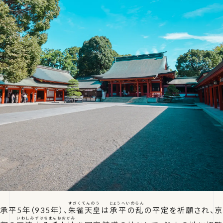
すざくてんのう
じょうへいのらん
承平5年（935年）、
朱雀天皇
は
承平の乱
の平定を祈願され、京
いわしみずはちまんおおかみ