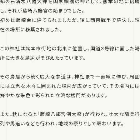
都の
石清水八幡大神
を国家鎮護の神として、熊本の地に招聘
し、それが藤崎八旛宮の始まりでした。
初めは藤崎台に建てられましたが、後に西南戦争で焼失し、現
在の場所に移築されました。
この神社は熊本市街地の北東に位置し、国道3号線に面した場
所に大きな鳥居がそびえたっています。
その鳥居から続く広大な参道は、神社まで一直線に伸び、周囲
には立派な木々に囲まれた境内が広がっていて、その境内には
鮮やかな朱色で彩られた立派な楼門があります。
また、秋になると「藤崎八旛宮例大祭」が行われ、壮大な随兵行
列や馬追いなども行われ、地域の祭りとして賑わいます。