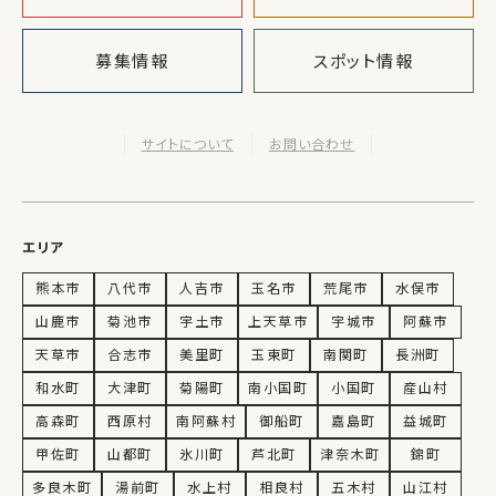
募集情報
スポット情報
サイトについて
お問い合わせ
エリア
熊本市
八代市
人吉市
玉名市
荒尾市
水俣市
山鹿市
菊池市
宇土市
上天草市
宇城市
阿蘇市
天草市
合志市
美里町
玉東町
南関町
長洲町
和水町
大津町
菊陽町
南小国町
小国町
産山村
高森町
西原村
南阿蘇村
御船町
嘉島町
益城町
甲佐町
山都町
氷川町
芦北町
津奈木町
錦町
多良木町
湯前町
水上村
相良村
五木村
山江村