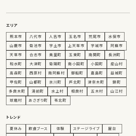
エリア
熊本市
八代市
人吉市
玉名市
荒尾市
水俣市
山鹿市
菊池市
宇土市
上天草市
宇城市
阿蘇市
天草市
合志市
美里町
玉東町
南関町
長洲町
和水町
大津町
菊陽町
南小国町
小国町
産山村
高森町
西原村
南阿蘇村
御船町
嘉島町
益城町
甲佐町
山都町
氷川町
芦北町
津奈木町
錦町
多良木町
湯前町
水上村
相良村
五木村
山江村
球磨村
あさぎり町
苓北町
トレンド
夏休み
飲食ブース
体験
ステージライブ
屋台