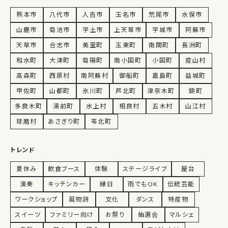
熊本市
八代市
人吉市
玉名市
荒尾市
水俣市
山鹿市
菊池市
宇土市
上天草市
宇城市
阿蘇市
天草市
合志市
美里町
玉東町
南関町
長洲町
和水町
大津町
菊陽町
南小国町
小国町
産山村
高森町
西原村
南阿蘇村
御船町
嘉島町
益城町
甲佐町
山都町
氷川町
芦北町
津奈木町
錦町
多良木町
湯前町
水上村
相良村
五木村
山江村
球磨村
あさぎり町
苓北町
トレンド
夏休み
飲食ブース
体験
ステージライブ
屋台
演奏
キッチンカー
縁日
雨でもOK
伝統芸能
ワークショップ
風物詩
文化
ダンス
特産物
スイーツ
ファミリー向け
お祭り
抽選会
マルシェ