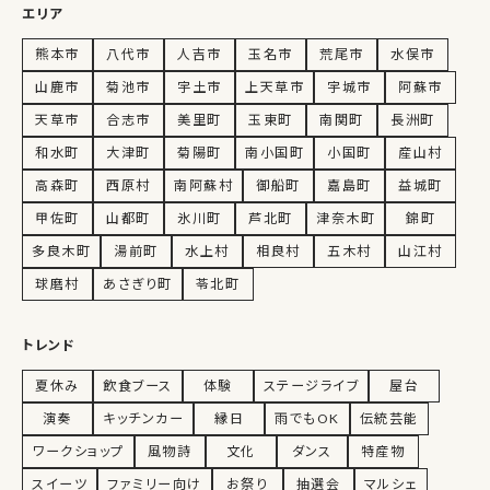
エリア
熊本市
八代市
人吉市
玉名市
荒尾市
水俣市
山鹿市
菊池市
宇土市
上天草市
宇城市
阿蘇市
天草市
合志市
美里町
玉東町
南関町
長洲町
和水町
大津町
菊陽町
南小国町
小国町
産山村
高森町
西原村
南阿蘇村
御船町
嘉島町
益城町
甲佐町
山都町
氷川町
芦北町
津奈木町
錦町
多良木町
湯前町
水上村
相良村
五木村
山江村
球磨村
あさぎり町
苓北町
トレンド
夏休み
飲食ブース
体験
ステージライブ
屋台
演奏
キッチンカー
縁日
雨でもOK
伝統芸能
ワークショップ
風物詩
文化
ダンス
特産物
スイーツ
ファミリー向け
お祭り
抽選会
マルシェ