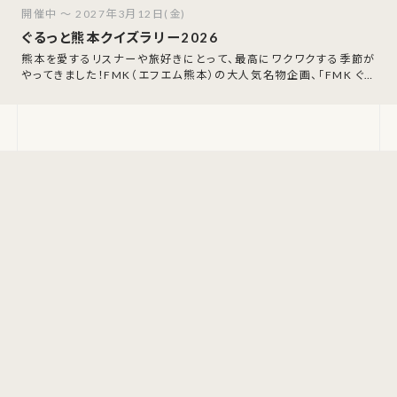
開催中 ～ 2027年3月12日(金)
ぐるっと熊本クイズラリー2026
熊本を愛するリスナーや旅好きにとって、最高にワクワクする季節が
やってきました！FMK（エフエム熊本）の大人気名物企画、「FMK ぐる
っと熊本クイズラリー202