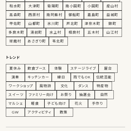
和水町
大津町
菊陽町
南小国町
小国町
産山村
高森町
西原村
南阿蘇村
御船町
嘉島町
益城町
甲佐町
山都町
氷川町
芦北町
津奈木町
錦町
多良木町
湯前町
水上村
相良村
五木村
山江村
球磨村
あさぎり町
苓北町
トレンド
夏休み
飲食ブース
体験
ステージライブ
屋台
演奏
キッチンカー
縁日
雨でもOK
伝統芸能
ワークショップ
風物詩
文化
ダンス
特産物
スイーツ
ファミリー向け
お祭り
抽選会
自然
マルシェ
軽食
子ども向け
花火
手作り
GW
アクティビティ
散策