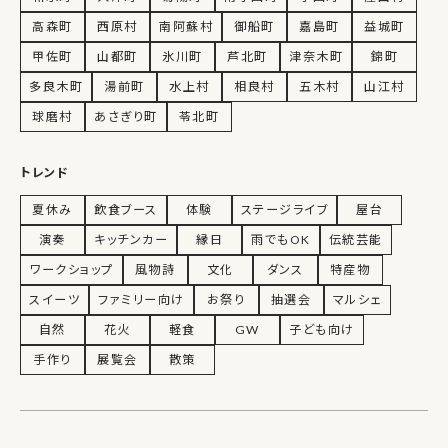
高森町
西原村
南阿蘇村
御船町
嘉島町
益城町
甲佐町
山都町
氷川町
芦北町
津奈木町
錦町
多良木町
湯前町
水上村
相良村
五木村
山江村
球磨村
あさぎり町
苓北町
トレンド
夏休み
飲食ブース
体験
ステージライブ
屋台
演奏
キッチンカー
縁日
雨でもOK
伝統芸能
ワークショップ
風物詩
文化
ダンス
特産物
スイーツ
ファミリー向け
お祭り
抽選会
マルシェ
自然
花火
軽食
GW
子ども向け
手作り
展覧会
散策