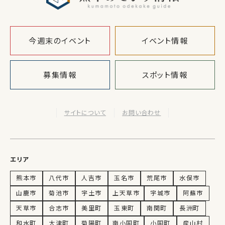
今週末のイベント
イベント情報
募集情報
スポット情報
サイトについて
お問い合わせ
エリア
熊本市
八代市
人吉市
玉名市
荒尾市
水俣市
山鹿市
菊池市
宇土市
上天草市
宇城市
阿蘇市
天草市
合志市
美里町
玉東町
南関町
長洲町
和水町
大津町
菊陽町
南小国町
小国町
産山村