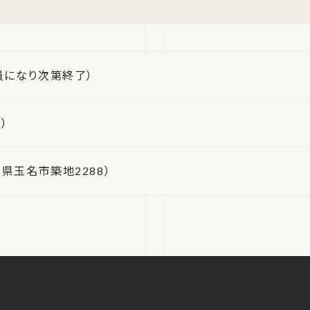
員になり次第終了）
）
県玉名市築地2288）