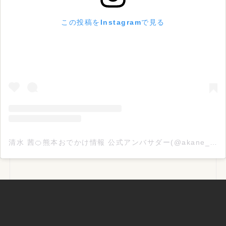
この投稿をInstagramで見る
清水 茜🍊熊本おでかけ情報 公式アンバサダー(@akane_odekake096)がシェアした投稿