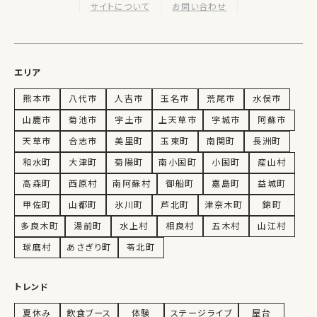
サイトについて
お問い合わせ
エリア
熊本市
八代市
人吉市
玉名市
荒尾市
水俣市
山鹿市
菊池市
宇土市
上天草市
宇城市
阿蘇市
天草市
合志市
美里町
玉東町
南関町
長洲町
和水町
大津町
菊陽町
南小国町
小国町
産山村
高森町
西原村
南阿蘇村
御船町
嘉島町
益城町
甲佐町
山都町
氷川町
芦北町
津奈木町
錦町
多良木町
湯前町
水上村
相良村
五木村
山江村
球磨村
あさぎり町
苓北町
トレンド
夏休み
飲食ブース
体験
ステージライブ
屋台