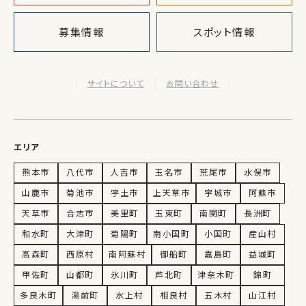
募集情報
スポット情報
サイトについて
お問い合わせ
エリア
熊本市
八代市
人吉市
玉名市
荒尾市
水俣市
山鹿市
菊池市
宇土市
上天草市
宇城市
阿蘇市
天草市
合志市
美里町
玉東町
南関町
長洲町
和水町
大津町
菊陽町
南小国町
小国町
産山村
高森町
西原村
南阿蘇村
御船町
嘉島町
益城町
甲佐町
山都町
氷川町
芦北町
津奈木町
錦町
多良木町
湯前町
水上村
相良村
五木村
山江村