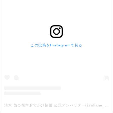
この投稿をInstagramで見る
清水 茜🍊熊本おでかけ情報 公式アンバサダー(@akane_odekake096)がシェアした投稿